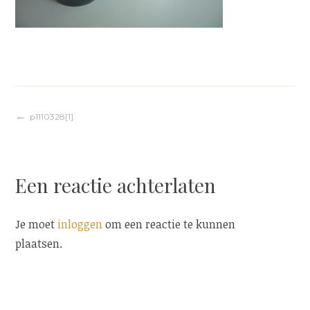
Berichtnavigatie
p1110328[1]
Een reactie achterlaten
Je moet
inloggen
om een reactie te kunnen
plaatsen.