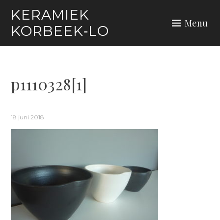
Skip
KERAMIEK
to
Menu
KORBEEK‑LO
content
p1110328[1]
18 juni 2018