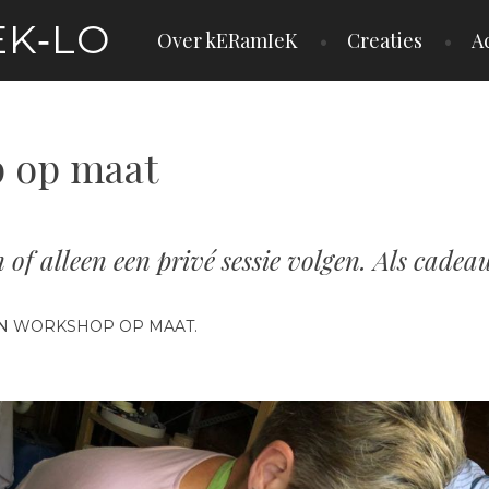
EK‑LO
Over kERamIeK
Creaties
Ac
 op maat
 of alleen een privé sessie volgen. Als cadea
EN WORKSHOP OP MAAT.