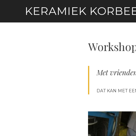
Skip
KERAMIEK KORBE
to
content
Workshop
Met vrienden
DAT KAN MET E