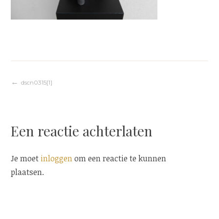
Berichtnavigatie
dscn0315[1]
Een reactie achterlaten
Je moet
inloggen
om een reactie te kunnen
plaatsen.