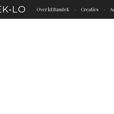
EK‑LO
Over kERamIeK
Creaties
Ac