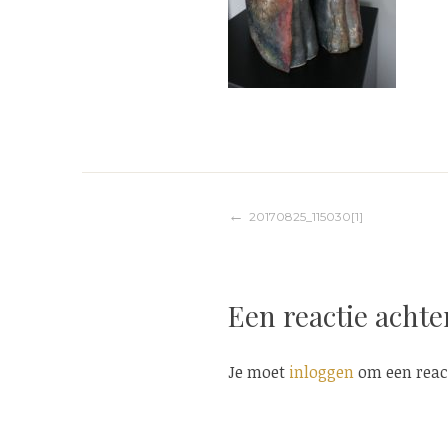
Berichtnavigat
20170825_115030[1]
Een reactie achte
Je moet
inloggen
om een react