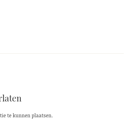
ie
rlaten
ie te kunnen plaatsen.